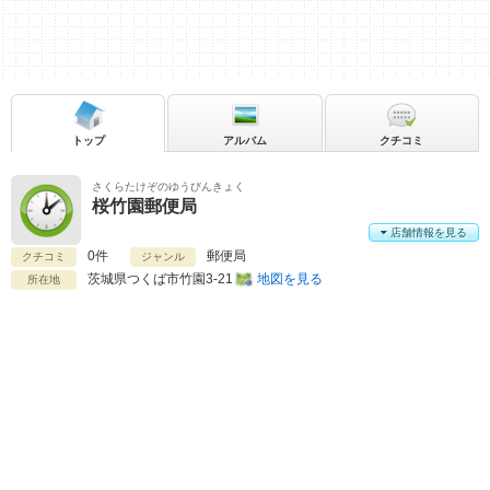
トップ
アルバム
クチコミ
さくらたけぞのゆうびんきょく
桜竹園郵便局
店舗情報を見る
0件
郵便局
クチコミ
ジャンル
茨城県
つくば市竹園3-21
地図を見る
所在地