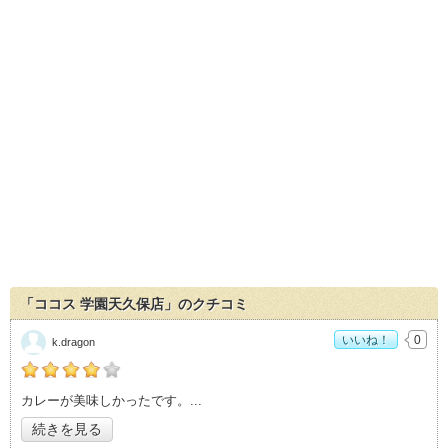
「ココス 学園天久保店」のクチコミ
いいね！
0
k.dragon
の「ココス 学園天久保店」おすすめ度：
4
カレーが美味しかったです。
続きを見る