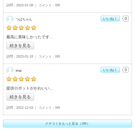
訪問
2023-01-08
コメント
0件
いいね！
0
つばちゃん
の「ココス 学園天久保店」おすすめ度：
5
最高に美味しかったです
続きを見る
訪問
2023-01-18
コメント
0件
いいね！
0
imai
の「ココス 学園天久保店」おすすめ度：
5
提供ロボットがかわいい
続きを見る
訪問
2022-12-03
コメント
0件
クチコミをもっと見る（3件）