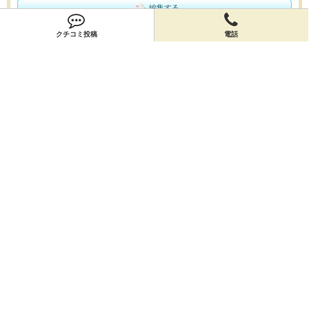
編集する
クチコミ投稿
電話
会員登録
無料会員登録
オーナー申請
オーナー申請
閉店申請
閉店申請
ホームに戻ってお店を探す