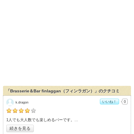
「Brasserie＆Bar finlaggan（フィンラガン）」のクチコミ
いいね！
0
k.dragon
の「Brasserie＆Bar finlaggan（フィンラガン）」おすすめ
1人でも大人数でも楽しめるバーです。
度：
4
続きを見る