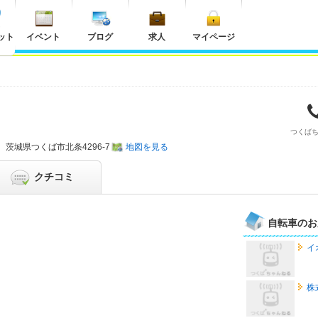
ット
イベント
ブログ
求人
マイページ
つくば
茨城県
つくば市北条4296-7
地図を見る
クチコミ
自転車のお
イ
株