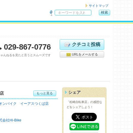
サイトマップ
検索
サ
イ
ト
内
検
クチコミ投稿
029-867-0776
索
URLをメールする
ちゃんねるを見たと言うとスムーズです
シェア
店
もっと見る
「松崎自転車店」の感想な
オンバイク イーアスつくば店
どをシェアしよう！
式会社Hi‐Bike