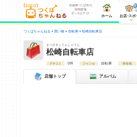
ホーム
お店
・
スポ
つくばちゃんねる
買い物
自転車
松崎自転車店
まつざきじてんしゃてん
松崎自転車店
0件
自転車
クチコミ
ジャンル
所在地
店舗
トップ
アルバム