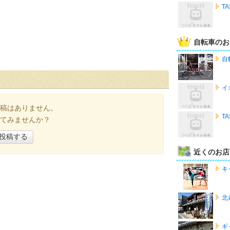
T
自転車のお
自
イ
稿はありません。
T
てみませんか？
投稿する
近くのお店
キ
北
ギ