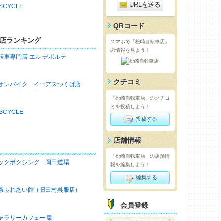
URLを送る
ASCYCLE
QRコード
店ランキング
スマホで「松崎自転車店」
の情報を見よう！
転車専門店 エル デポルテ
クチコミ
オンバイク イーアスつくば店
「松崎自転車店」のクチコ
ミを投稿しよう！
ASCYCLE
投稿する
店舗情報
「松崎自転車店」の店舗情
ックボクシング 岡田道場
報を編集しよう！
編集する
条ふれあい館（旧田村呉服店）
会員登録
ャラリーカフェー 梟