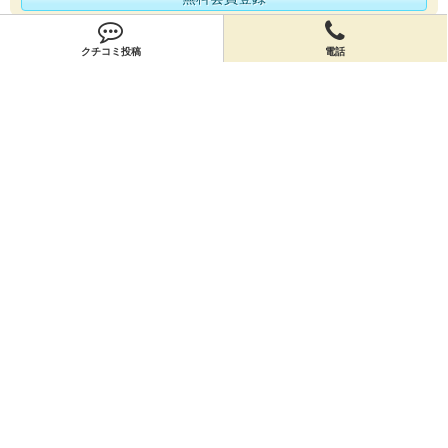
オーナー申請
クチコミ投稿
電話
オーナー申請
閉店申請
閉店申請
ホームに戻ってお店を探す
お店のクーポン
お店のトピックス
お店のクチコミ