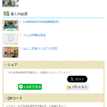
近くのお店
LuckBridalClub(結婚相談所）
つくば学園合気会
はんこ広場つくば二の宮店
シェア
「水戸信用金庫研究学園支店」の感想などをシェアしよう！
URLを送る
QRコード
スマホで「水戸信用金庫研究学園支店」の情報を見よう！