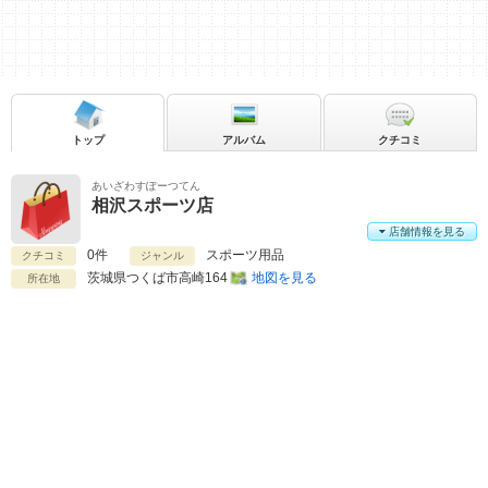
トップ
アルバム
クチコミ
あいざわすぽーつてん
相沢スポーツ店
店舗情報を見る
0件
スポーツ用品
クチコミ
ジャンル
茨城県
つくば市高崎164
地図を見る
所在地