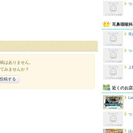
つ
耳鼻咽喉科
耳
つ
稿はありません。
上
てみませんか？
投稿する
近くのお店
Lu
つ
は