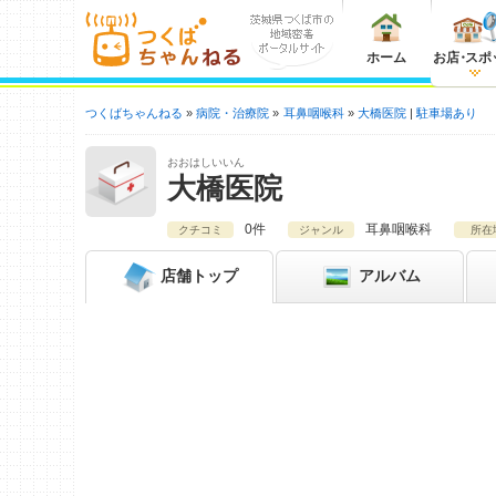
ホーム
お店
・
スポ
つくばちゃんねる
病院・治療院
耳鼻咽喉科
大橋医院
駐車場あり
おおはしいいん
大橋医院
0件
耳鼻咽喉科
クチコミ
ジャンル
所在
店舗
トップ
アルバム