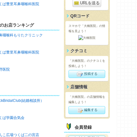
URLを送る
くば豊里耳鼻咽喉科医院
QRコード
のお店ランキング
スマホで「大橋医院」の情
報を見よう！
鼻咽喉科もりたクリニック
クチコミ
くば豊里耳鼻咽喉科医院
「大橋医院」のクチコミを
投稿しよう！
野医院
投稿する
店舗情報
「大橋医院」の店舗情報を
ckBridalClub(結婚相談所）
編集しよう！
編集する
くば学園合気会
会員登録
んこ広場つくば二の宮店