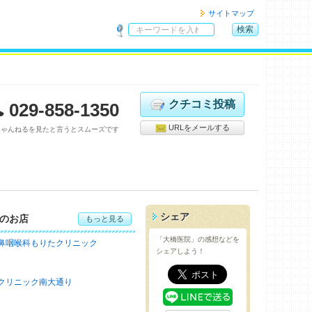
サイトマップ
検索
サ
イ
ト
内
検
クチコミ投稿
029-858-1350
索
URLをメールする
ちゃんねるを見たと言うとスムーズです
シェア
のお店
もっと見る
「大橋医院」の感想などを
鼻咽喉科もりたクリニック
シェアしよう！
クリニック南大通り