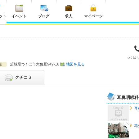
ット
イベント
ブログ
求人
マイページ
つくば
茨城県
つくば市大角豆949-10
地図を見る
地
クチコミ
耳鼻咽喉科
耳
花