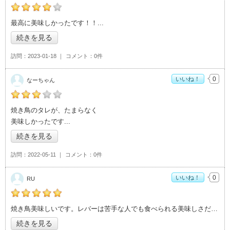
の「鳥定」おすすめ度：
4
最高に美味しかったです！！
続きを見る
訪問
2023-01-18
コメント
0件
いいね！
0
なーちゃん
の「鳥定」おすすめ度：
3
焼き鳥のタレが、たまらなく
美味しかったです
続きを見る
訪問
2022-05-11
コメント
0件
いいね！
0
RU
の「鳥定」おすすめ度：
5
焼き鳥美味しいです。レバーは苦手な人でも食べられる美味しさだと思います！
続きを見る