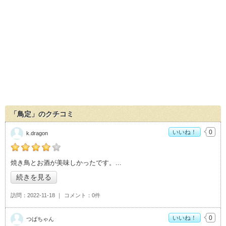
「鳥定」のクチコミ
いいね！
0
k.dragon
の「鳥定」おすすめ度：
4
焼き鳥とお酒が美味しかったです。
続きを見る
訪問
2022-11-18
コメント
0件
いいね！
0
つばちゃん