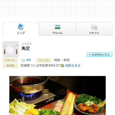
トップ
アルバム
クチコミ
とりさだ
鳥定
店舗情報を見る
4件
焼鳥・串焼
クチコミ
ジャンル
茨城県
つくば市松野木93-27
地図を見る
所在地