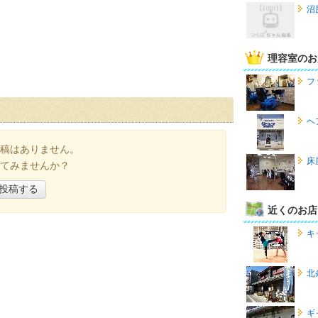
沼
理容室のお
フ
ヘ
稿はありません。
床
てみませんか？
投稿する
近くのお店
キ
北
ギ