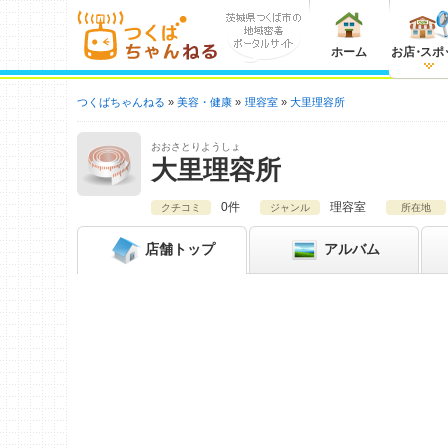
ホーム
お店
・
スポ
つくばちゃんねる
美容・健康
理容室
大里理容所
おおさとりようしょ
大里理容所
0件
理容室
クチコミ
ジャンル
所在地
店舗
トップ
アルバム