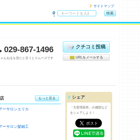
サイトマップ
検索
サ
イ
ト
内
検
クチコミ投稿
029-867-1496
索
URLをメールする
ちゃんねるを見たと言うとスムーズです
シェア
店
もっと見る
「大里理容所」の感想など
アーサロンエリカ
をシェアしよう！
アーサロン髪細工