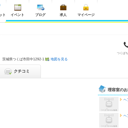
ット
イベント
ブログ
求人
マイページ
つくば
茨城県
つくば市田中1292-1
地図を見る
クチコミ
理容室のお
ヘ
ヘ