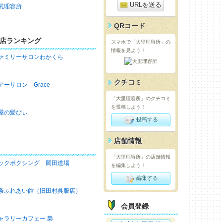
URLを送る
尻理容所
QRコード
店ランキング
スマホで「大里理容所」の
情報を見よう！
ァミリーサロンわかくら
クチコミ
アーサロン Grace
「大里理容所」のクチコミ
を投稿しよう！
屋の髪ぴぃ
投稿する
店舗情報
「大里理容所」の店舗情報
ックボクシング 岡田道場
を編集しよう！
編集する
条ふれあい館（旧田村呉服店）
会員登録
ャラリーカフェー 梟