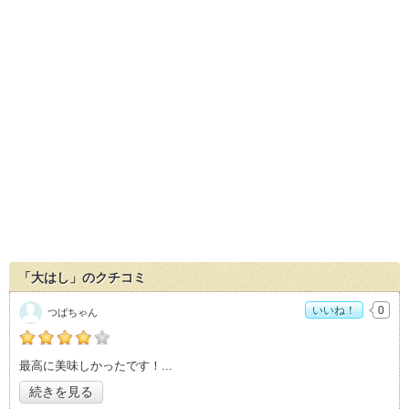
「大はし」のクチコミ
いいね！
0
つばちゃん
の「大はし」おすすめ度：
4
最高に美味しかったです！
続きを見る