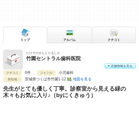
トップ
アルバム
クチコミ
たけぞのせんとらるしか
竹園セントラル歯科医院
店舗情報を見る
0件
小児歯科
クチコミ
ジャンル
茨城県
つくば市竹園1-12
地図を見る
所在地
先生がとても優しく丁寧。診察室から見える緑の
木々もお気に入り♪（byにくきゅう）