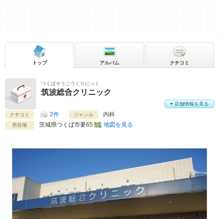
トップ
アルバム
クチコミ
つくばそうごうくりにっく
筑波総合クリニック
店舗情報を見る
2件
内科
クチコミ
ジャンル
茨城県
つくば市要65
地図を見る
所在地