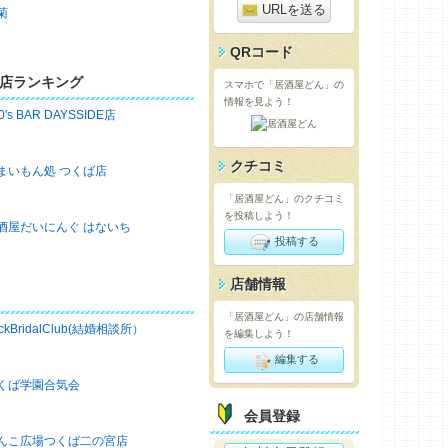
URLを送る
菊
QRコード
店ランキング
スマホで「居酒屋どん」の
情報を見よう！
0's BAR DAYSSIDE店
クチコミ
まいもん処 つくば店
「居酒屋どん」のクチコミ
を投稿しよう！
酒屋だいにんぐ はないち
投稿する
店舗情報
「居酒屋どん」の店舗情報
ckBridalClub(結婚相談所）
を編集しよう！
編集する
くば学園合気会
会員登録
んこ広場つくば二の宮店