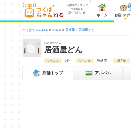
ホーム
お店
・
スポ
つくばちゃんねる
グルメ
居酒屋
居酒屋どん
おざかやどん
居酒屋どん
0件
居酒屋
クチコミ
ジャンル
所在地
店舗
トップ
アルバム