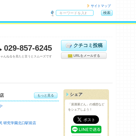
サイトマップ
検索
サ
イ
ト
内
検
クチコミ投稿
029-857-6245
索
URLをメールする
ちゃんねるを見たと言うとスムーズです
シェア
店
もっと見る
「居酒屋どん」の感想など
や
をシェアしよう！
民 研究学園北口駅前店