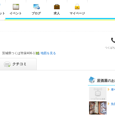
ット
イベント
ブログ
求人
マイページ
つくば
茨城県
つくば市栄406-1
地図を見る
クチコミ
居酒屋のお
車
魚