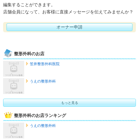
編集することができます。
店舗会員になって、お客様に直接メッセージを伝えてみませんか？
オーナー申請
整形外科のお店
笠井整形外科医院
うえの整形外科
もっと見る
整形外科のお店ランキング
うえの整形外科