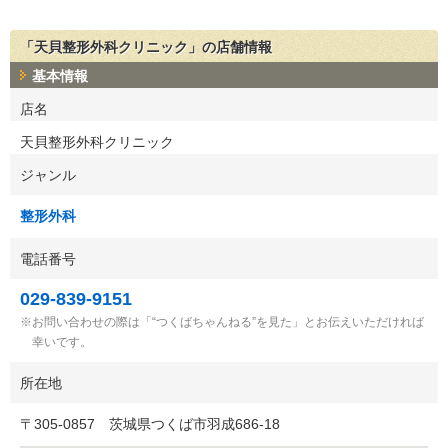
「天貝整形外科クリニック」の店舗情報
基本情報
店名
天貝整形外科クリニック
ジャンル
整形外科
電話番号
029-839-9151
お問い合わせの際は「“つくばちゃんねる”を見た」とお伝えいただければ
幸いです。
所在地
〒
305-0857
茨城県つくば市羽成686-18