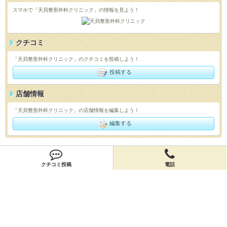
スマホで「天貝整形外科クリニック」の情報を見よう！
クチコミ
「天貝整形外科クリニック」のクチコミを投稿しよう！
投稿する
店舗情報
「天貝整形外科クリニック」の店舗情報を編集しよう！
編集する
会員登録
クチコミ投稿
電話
無料会員登録
オーナー申請
オーナー申請