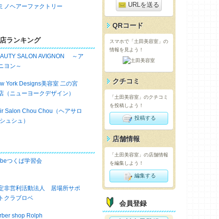
URLを送る
ミノヘアーファクトリー
QRコード
店ランキング
スマホで「土田美容室」の
情報を見よう！
EAUTY SALON AVIGNON ～ア
ニヨン～
クチコミ
w York Designs美容室 二の宮
店（ニューヨークデザイン）
「土田美容室」のクチコミ
を投稿しよう！
ir Salon Chou Chou（ヘアサロ
投稿する
 シュシュ）
店舗情報
「土田美容室」の店舗情報
obeつくば学習会
を編集しよう！
編集する
定非営利活動法人 居場所サポ
トクラブロベ
会員登録
rber shop Rolph