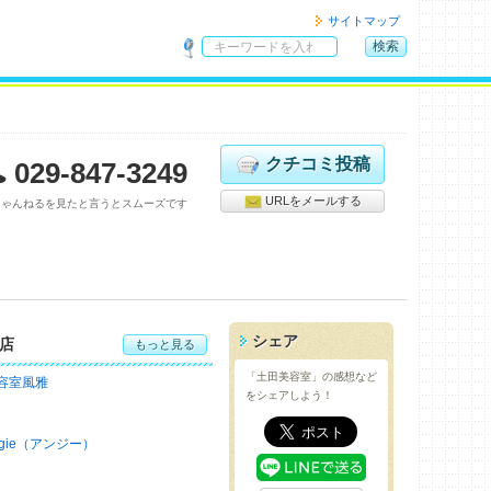
サイトマップ
検索
サ
イ
ト
内
検
クチコミ投稿
029-847-3249
索
URLをメールする
ちゃんねるを見たと言うとスムーズです
シェア
店
もっと見る
「土田美容室」の感想など
容室風雅
をシェアしよう！
ngie（アンジー）