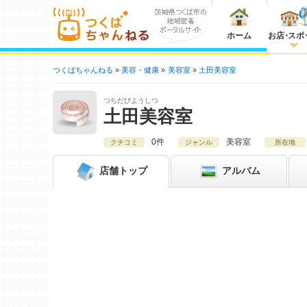
ホーム
お店
・
スポ
つくばちゃんねる
美容・健康
美容室
土田美容室
つちだびようしつ
土田美容室
0件
美容室
クチコミ
ジャンル
所在地
店舗
トップ
アルバム