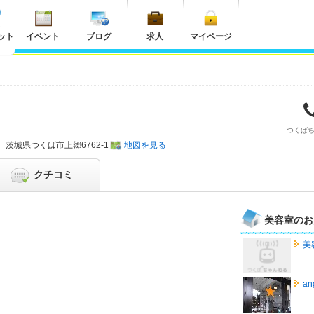
ット
イベント
ブログ
求人
マイページ
つくば
茨城県
つくば市上郷6762-1
地図を見る
クチコミ
美容室のお
美
a