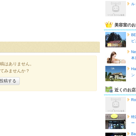
ル
美容室のお
B
ビ
Ne
本
稿はありません。
Ha
てみませんか？
ン
投稿する
近くのお店
R
特
ー
Ba