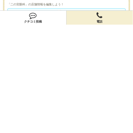
「二の宮眼科」の店舗情報を編集しよう！
編集する
クチコミ投稿
電話
会員登録
無料会員登録
オーナー申請
オーナー申請
閉店申請
閉店申請
ホームに戻ってお店を探す