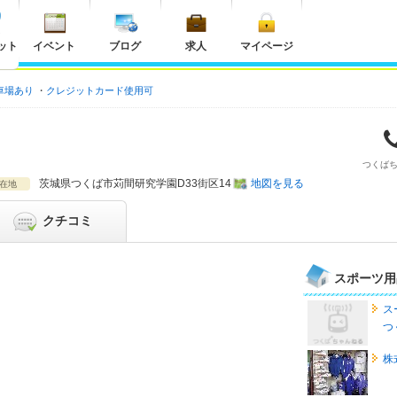
ット
イベント
ブログ
求人
マイページ
車場あり
クレジットカード使用可
つくば
茨城県
つくば市苅間研究学園D33街区14
地図を見る
在地
クチコミ
スポーツ用
ス
つ
株