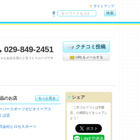
サイトマップ
検索
サ
イ
ト
内
検
クチコミ投稿
029-849-2451
索
URLをメールする
ちゃんねるを見たと言うとスムーズです
シェア
品のお店
もっと見る
「二木ゴルフつくば学園
ーパースポーツゼビオイーアス
店」の感想などをシェアし
くば店
よう！
式会社ヒロセスポーツ