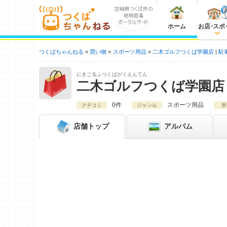
ホーム
お店
・
スポ
つくばちゃんねる
買い物
スポーツ用品
二木ゴルフつくば学園店
駐
にきごるふつくばがくえんてん
二木ゴルフつくば学園店
0件
スポーツ用品
クチコミ
ジャンル
所
店舗
トップ
アルバム