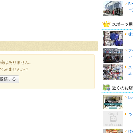
B
ァ
スポーツ用
株
ア
ン
稿はありません。
ス
てみませんか？
店
投稿する
近くのお店
Lu
つ
は