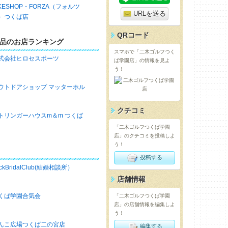
IKESHOP・FORZA（フォルツ
URLを送る
）つくば店
QRコード
品のお店ランキング
スマホで「二木ゴルフつく
式会社ヒロセスポーツ
ば学園店」の情報を見よ
う！
ウトドアショップ マッターホル
クチコミ
トリンガーハウスm＆m つくば
「二木ゴルフつくば学園
店」のクチコミを投稿しよ
う！
投稿する
ckBridalClub(結婚相談所）
店舗情報
くば学園合気会
「二木ゴルフつくば学園
店」の店舗情報を編集しよ
う！
んこ広場つくば二の宮店
編集する