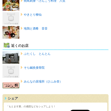
焼鳥刺身・けんこう料理 八笑
やきとり柳仙
地鶏と酒肴 音音
近くのお店
ぶたくし とんとん
そら鍼灸接骨院
みんなの居場所（ひふみ杏）
シェア
「もとます屋」の感想などをシェアしよう！