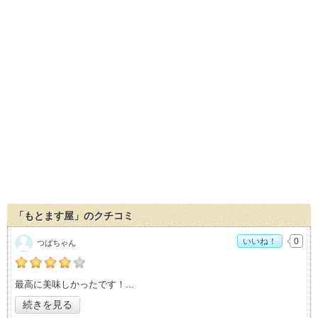
「もとます屋」のクチコミ
いいね！
0
つばちゃん
の「もとます屋」おすすめ度：
4
最高に美味しかったです！
続きを見る