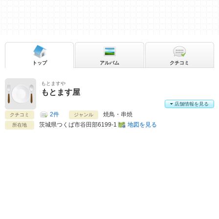
トップ
アルバム
クチコミ
もとますや
もとます屋
店舗情報を見る
2件
焼鳥・串焼
クチコミ
ジャンル
茨城県
つくば市谷田部6199-1
地図を見る
所在地