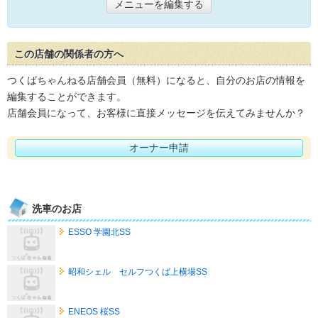
メニューを編集する
この店舗の関係者の方へ
つくばちゃんねる店舗会員（無料）になると、自分のお店の情報を
編集することができます。
店舗会員になって、お客様に直接メッセージを伝えてみませんか？
オーナー申請
洗車のお店
ESSO 学園北SS
昭和シェル セルフつくば上横場SS
ENEOS 桜SS