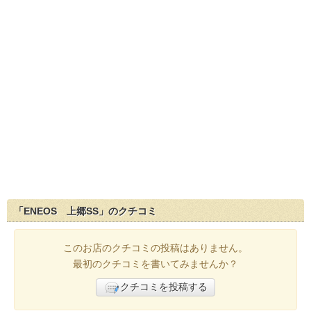
「ENEOS 上郷SS」のクチコミ
このお店のクチコミの投稿はありません。
最初のクチコミを書いてみませんか？
クチコミを投稿する