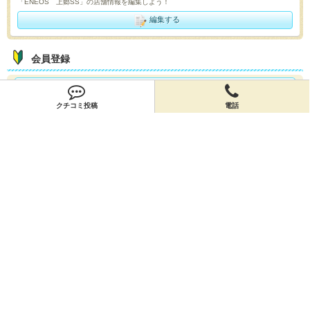
「ENEOS 上郷SS」の店舗情報を編集しよう！
編集する
会員登録
無料会員登録
クチコミ投稿
電話
オーナー申請
オーナー申請
閉店申請
閉店申請
ホームに戻ってお店を探す