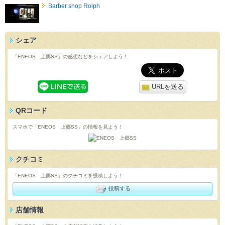
Barber shop Rolph
シェア
「ENEOS 上郷SS」の感想などをシェアしよう！
URLを送る
QRコード
スマホで「ENEOS 上郷SS」の情報を見よう！
クチコミ
「ENEOS 上郷SS」のクチコミを投稿しよう！
投稿する
店舗情報