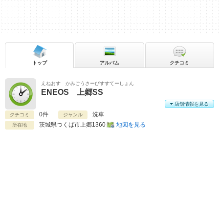
トップ
アルバム
クチコミ
えねおす かみごうさーびすすてーしょん
ENEOS 上郷SS
店舗情報を見る
0件
洗車
クチコミ
ジャンル
茨城県
つくば市上郷1360
地図を見る
所在地