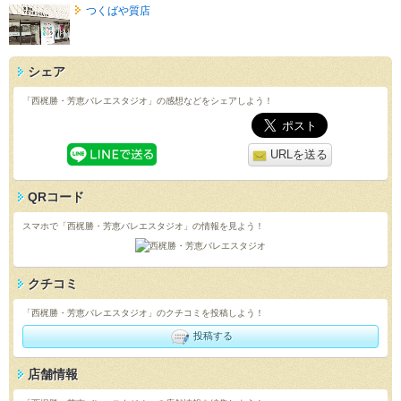
つくばや質店
シェア
「西梶勝・芳恵バレエスタジオ」の感想などをシェアしよう！
URLを送る
QRコード
スマホで「西梶勝・芳恵バレエスタジオ」の情報を見よう！
クチコミ
「西梶勝・芳恵バレエスタジオ」のクチコミを投稿しよう！
投稿する
店舗情報