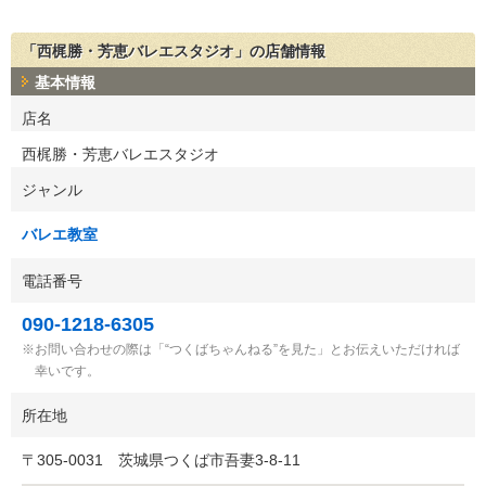
「西梶勝・芳恵バレエスタジオ」の店舗情報
基本情報
店名
西梶勝・芳恵バレエスタジオ
ジャンル
バレエ教室
電話番号
090-1218-6305
お問い合わせの際は「“つくばちゃんねる”を見た」とお伝えいただければ
幸いです。
所在地
〒
305-0031
茨城県つくば市吾妻3-8-11