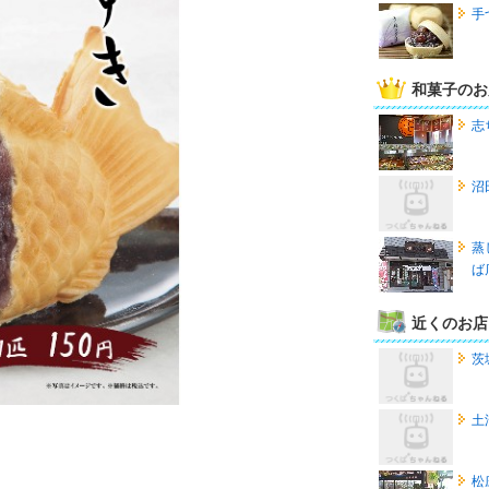
手
和菓子のお
志
沼
蒸
ば
近くのお店
茨
土
松