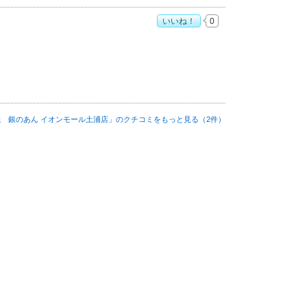
いいね！
0
店」おすすめ度：
5
 銀のあん イオンモール土浦店」の
クチコミをもっと見る（2件）