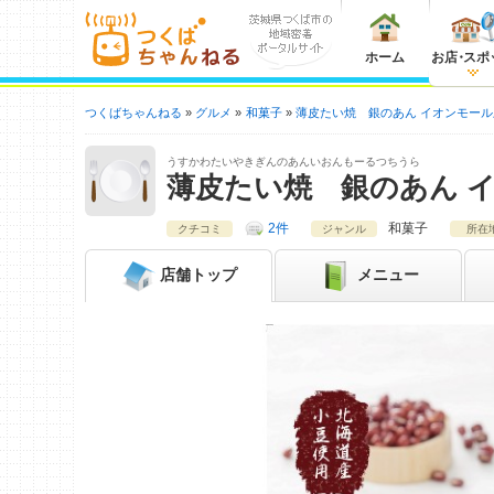
ホーム
お店
・
スポ
つくばちゃんねる
グルメ
和菓子
薄皮たい焼 銀のあん イオンモー
うすかわたいやきぎんのあんいおんもーるつちうら
薄皮たい焼 銀のあん 
2件
和菓子
クチコミ
ジャンル
所在
店舗
トップ
メニュー