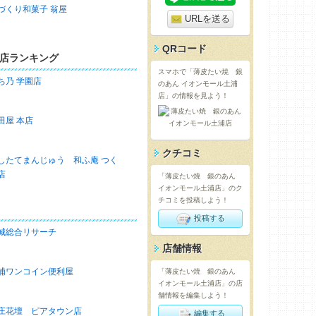
づくり和菓子 翁屋
URLを送る
QRコード
店ランキング
スマホで「薄皮たい焼 銀
ち乃 学園店
のあん イオンモール土浦
店」の情報を見よう！
田屋 本店
クチコミ
したてまんじゅう 和ふ庵 つく
店
「薄皮たい焼 銀のあん
イオンモール土浦店」のク
チコミを投稿しよう！
投稿する
城総合リサーチ
店舗情報
浦ワンコイン便利屋
「薄皮たい焼 銀のあん
イオンモール土浦店」の店
舗情報を編集しよう！
庄花壇 ピアタウン店
編集する