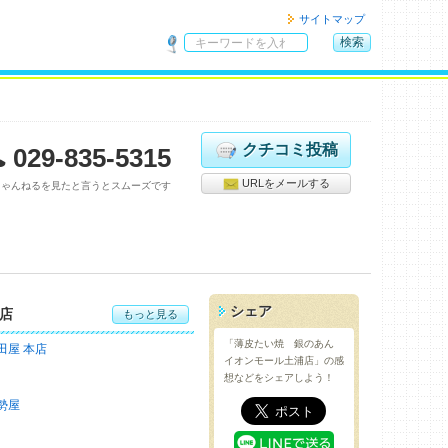
サイトマップ
検索
サ
イ
ト
内
検
クチコミ投稿
029-835-5315
索
URLをメールする
ちゃんねるを見たと言うとスムーズです
シェア
店
もっと見る
「薄皮たい焼 銀のあん
田屋 本店
イオンモール土浦店」の感
想などをシェアしよう！
勢屋