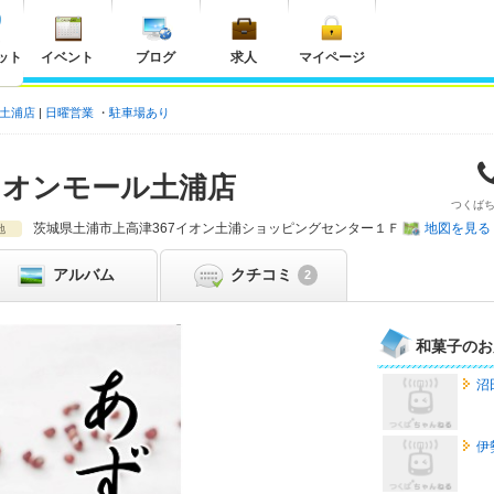
ット
イベント
ブログ
求人
マイページ
ル土浦店
日曜営業
駐車場あり
イオンモール土浦店
つくば
茨城県
土浦市上高津367イオン土浦ショッピングセンター１Ｆ
地図を見る
地
アルバム
クチコミ
2
和菓子のお
沼
伊