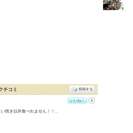
クチコミ
投稿する
いいね！
0
店」おすすめ度：
4
たい焼き以外食べれません！！