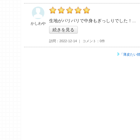
の「薄皮たい焼 銀のあん イオンモール土浦
生地がパリパリで中身もぎっしりでした！
かしわや
続きを見る
訪問
2022-12-14
コメント
0件
「薄皮たい焼