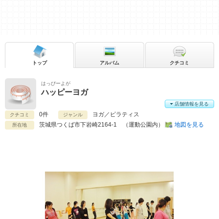
トップ
アルバム
クチコミ
はっぴーよが
ハッピーヨガ
店舗情報を見る
0件
ヨガ／ピラティス
クチコミ
ジャンル
茨城県
つくば市下岩崎2164-1 （運動公園内）
地図を見る
所在地