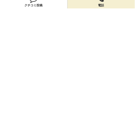
クチコミ投稿
電話
店舗情報
「ハッピーヨガ」の店舗情報を編集しよう！
編集する
会員登録
無料会員登録
オーナー申請
オーナー申請
閉店申請
閉店申請