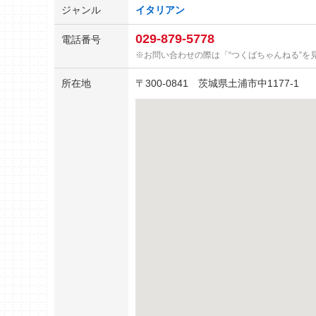
ジャンル
イタリアン
029-879-5778
電話番号
お問い合わせの際は「“つくばちゃんねる”を
所在地
〒
300-0841
茨城県土浦市中1177-1