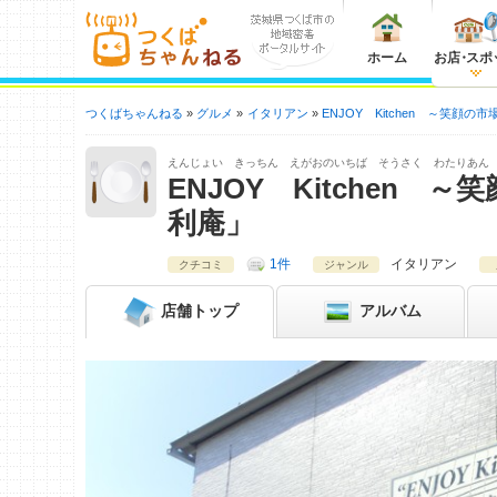
ホーム
お店
・
スポ
つくばちゃんねる
グルメ
イタリアン
ENJOY Kitchen ～笑顔
えんじょい きっちん えがおのいちば そうさく わたりあん
ENJOY Kitchen
利庵」
1件
イタリアン
クチコミ
ジャンル
店舗
トップ
アルバム