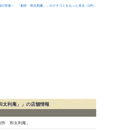
 ～笑顔の市場～ 「創作 和太利庵」」の
クチコミをもっと見る（1件）
作 和太利庵」」の店舗情報
「創作 和太利庵」