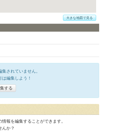
大きな地図で見る
編集されていません。
方は編集しよう！
集する
の情報を編集することができます。
せんか？