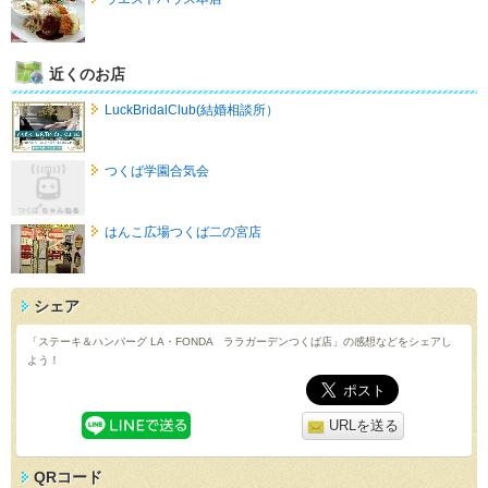
近くのお店
LuckBridalClub(結婚相談所）
つくば学園合気会
はんこ広場つくば二の宮店
シェア
「ステーキ＆ハンバーグ LA・FONDA ララガーデンつくば店」の感想などをシェアし
よう！
URLを送る
QRコード