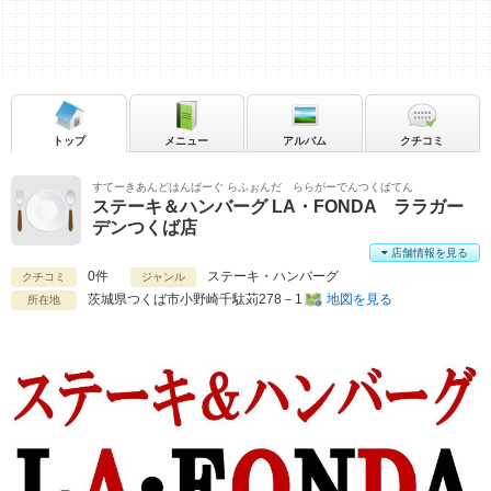
トップ
メニュー
アルバム
クチコミ
すてーきあんどはんばーぐ らふぉんだ ららがーでんつくばてん
ステーキ＆ハンバーグ LA・FONDA ララガー
デンつくば店
店舗情報を見る
0件
ステーキ・ハンバーグ
クチコミ
ジャンル
茨城県
つくば市小野崎千駄苅278－1
地図を見る
所在地