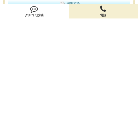
編集する
クチコミ投稿
電話
会員登録
無料会員登録
オーナー申請
オーナー申請
閉店申請
閉店申請
ホームに戻ってお店を探す