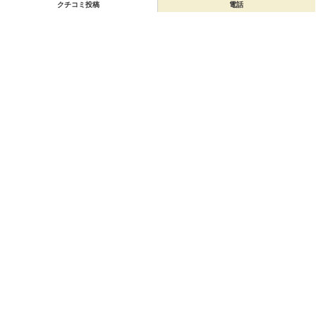
クチコミ投稿
電話
店舗情報
「オーダーメイド＆パーソナル分析 Diva－pcs」の店舗情報を編集しよう！
編集する
会員登録
無料会員登録
オーナー申請
オーナー申請
閉店申請
閉店申請