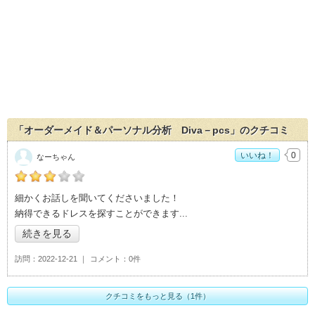
「オーダーメイド＆パーソナル分析 Diva－pcs」のクチコミ
いいね！
0
なーちゃん
の「オーダーメイド＆パーソナル分析 Diva－pcs」おすすめ
細かくお話しを聞いてくださいました！
度：
3
納得できるドレスを探すことができます
続きを見る
訪問
2022-12-21
コメント
0件
クチコミをもっと見る（1件）