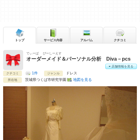
トップ
サービス内容
アルバム
クチコミ
でぃーば ぴーしーえす
オーダーメイド＆パーソナル分析 Diva－pcs
店舗情報を見る
1件
ドレス
クチコミ
ジャンル
茨城県
つくば市研究学園
地図を見る
所在地