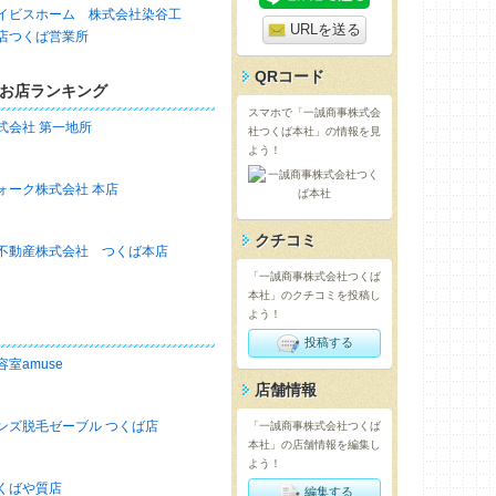
イビスホーム 株式会社染谷工
URLを送る
店つくば営業所
QRコード
お店ランキング
スマホで「一誠商事株式会
式会社 第一地所
社つくば本社」の情報を見
よう！
ォーク株式会社 本店
クチコミ
不動産株式会社 つくば本店
「一誠商事株式会社つくば
本社」のクチコミを投稿し
よう！
投稿する
容室amuse
店舗情報
ンズ脱毛ゼーブル つくば店
「一誠商事株式会社つくば
本社」の店舗情報を編集し
よう！
くばや質店
編集する