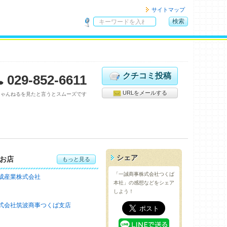
サイトマップ
検索
サ
イ
ト
内
検
クチコミ投稿
029-852-6611
索
URLをメールする
ちゃんねるを見たと言うとスムーズです
シェア
お店
もっと見る
「一誠商事株式会社つくば
成産業株式会社
本社」の感想などをシェア
しよう！
式会社筑波商事つくば支店