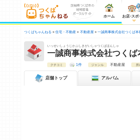
ホーム
お店
・
スポ
つくばちゃんねる
住宅・不動産
不動産屋
一誠商事株式会社つくば本
いっせいしょうじかぶしきがいしゃつくばほんしゃ
一誠商事株式会社つくば
1件
不動産屋
クチコミ
ジャンル
所
店舗
トップ
アルバム