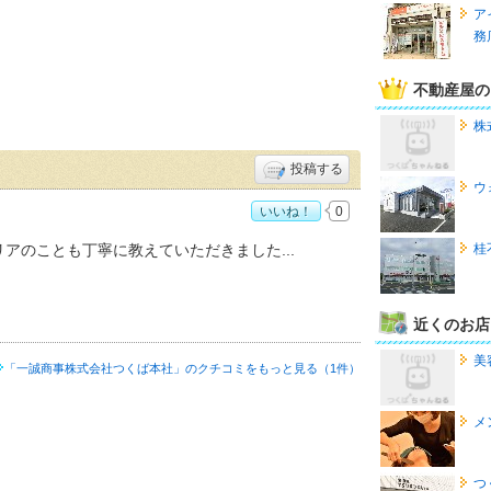
ア
務
不動産屋の
株
投稿する
ウ
いいね！
0
度：
5
リアのことも丁寧に教えていただきました
桂
近くのお店
美
「一誠商事株式会社つくば本社」の
クチコミをもっと見る（1件）
メ
つ