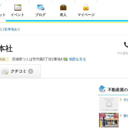
ット
イベント
ブログ
求人
マイページ
社
駐車場あり
本社
つくば
茨城県
つくば市竹園2丁目2番地4
地図を見る
在地
クチコミ
1
不動産屋の
大
株