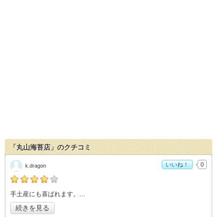
「丸山海苔店」のクチコミ
いいね！
0
k.dragon
の「丸山海苔店」おすすめ度：
4
手土産にも喜ばれます。
続きを見る