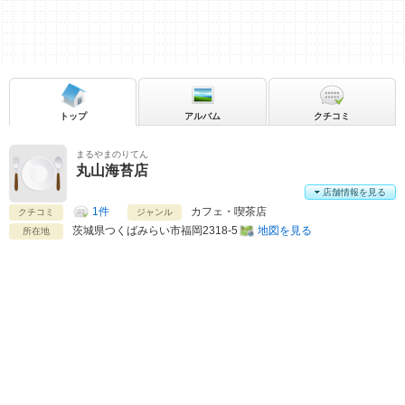
トップ
アルバム
クチコミ
まるやまのりてん
丸山海苔店
店舗情報を見る
1件
カフェ・喫茶店
クチコミ
ジャンル
茨城県
つくばみらい市福岡2318-5
地図を見る
所在地