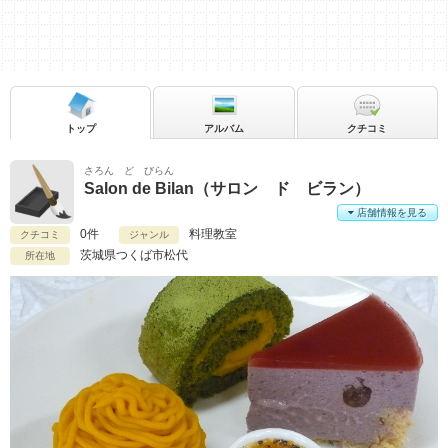
トップ
アルバム
クチコミ
さろん ど びらん
Salon de Bilan（サロン ド ビラン）
店舗情報を見る
0件
料理教室
クチコミ
ジャンル
茨城県
つくば市松代
所在地