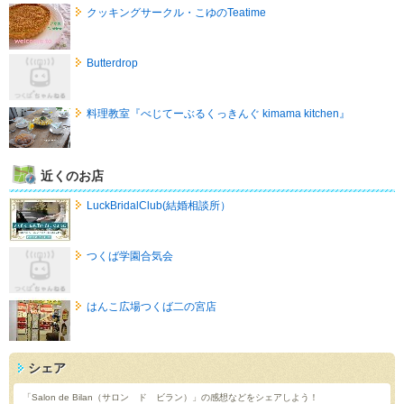
クッキングサークル・こゆのTeatime
Butterdrop
料理教室『べじてーぶるくっきんぐ kimama kitchen』
近くのお店
LuckBridalClub(結婚相談所）
つくば学園合気会
はんこ広場つくば二の宮店
シェア
「Salon de Bilan（サロン ド ビラン）」の感想などをシェアしよう！