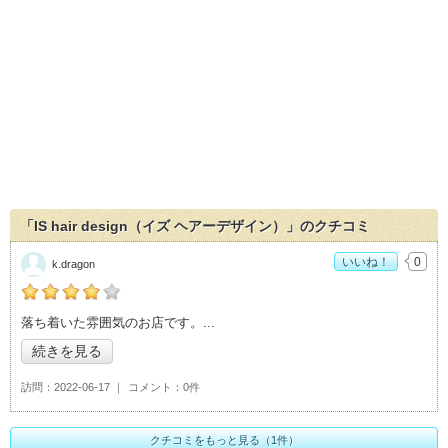
「IS hair design（イズ ヘアーデザイン）」のクチコミ
いいね！
0
k.dragon
の「IS hair design（イズ ヘアーデザイン）」おすすめ度：
4
落ち着いた雰囲気のお店です。
続きを見る
訪問
2022-06-17
コメント
0件
クチコミをもっと見る（1件）