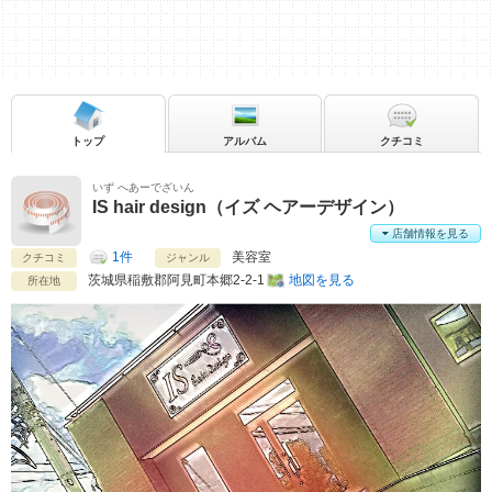
トップ
アルバム
クチコミ
いず へあーでざいん
IS hair design（イズ ヘアーデザイン）
店舗情報を見る
1件
美容室
クチコミ
ジャンル
茨城県
稲敷郡阿見町本郷2-2-1
地図を見る
所在地