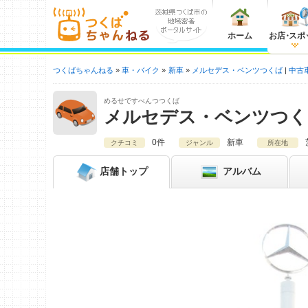
ホーム
お店
・
スポ
つくばちゃんねる
車・バイク
新車
メルセデス・ベンツつくば
中古
めるせですべんつつくば
メルセデス・ベンツつく
0件
新車
クチコミ
ジャンル
所在地
店舗
トップ
アルバム