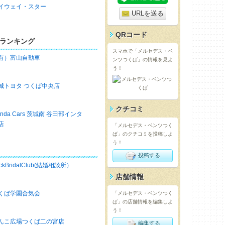
イウェイ・スター
URLを送る
QRコード
ランキング
スマホで「メルセデス・ベ
有）富山自動車
ンツつくば」の情報を見よ
う！
城トヨタ つくば中央店
クチコミ
onda Cars 茨城南 谷田部インタ
店
「メルセデス・ベンツつく
ば」のクチコミを投稿しよ
う！
投稿する
ckBridalClub(結婚相談所）
店舗情報
くば学園合気会
「メルセデス・ベンツつく
ば」の店舗情報を編集しよ
う！
んこ広場つくば二の宮店
編集する