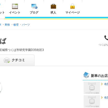
ット
イベント
ブログ
求人
マイページ
車
車検
修理
パーツ
ば
つくば
茨城県
つくば市研究学園D35街区3
クチコミ
新車のお店
有
有