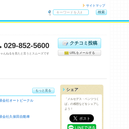
サイトマップ
検索
サ
イ
ト
内
検
クチコミ投稿
029-852-5600
索
URLをメールする
ちゃんねるを見たと言うとスムーズです
シェア
もっと見る
「メルセデス・ベンツつく
限会社オートビークル
ば」の感想などをシェアし
よう！
限会社久保田自動車