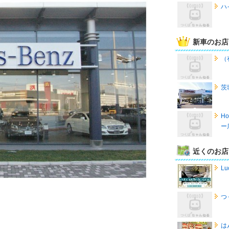
ハ
新車のお店
（
茨
H
ー
近くのお店
Lu
つ
は