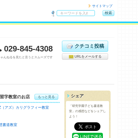
サイトマップ
検索
サ
イ
ト
内
検
クチコミ投稿
029-845-4308
索
URLをメールする
ちゃんねるを見たと言うとスムーズです
シェア
習字教室のお店
もっと見る
「研究学園子ども書道教
-Z（アズ）カリグラフィー教室
室」の感想などをシェアし
よう！
慧書道教室