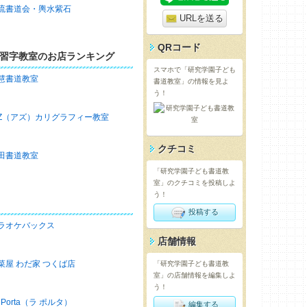
流書道会・輿水紫石
URLを送る
QRコード
習字教室のお店ランキング
スマホで「研究学園子ども
慧書道教室
書道教室」の情報を見よ
う！
-Z（アズ）カリグラフィー教室
クチコミ
田書道教室
「研究学園子ども書道教
室」のクチコミを投稿しよ
う！
投稿する
ラオケバックス
店舗情報
菜屋 わだ家 つくば店
「研究学園子ども書道教
室」の店舗情報を編集しよ
う！
a Porta（ラ ポルタ）
編集する