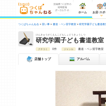
ホーム
お店
・
スポ
つくばちゃんねる
習い事
書道・ペン習字教室
研究学園子ども書道教
けんきゅうがくえんこどもしょどうきょうしつ
研究学園子ども書道教室
0件
書道・ペン習字教室
クチコミ
ジャンル
店舗
トップ
アルバム