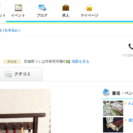
ット
イベント
ブログ
求人
マイページ
室
駐車場あり
つくば
茨城県
つくば市
研究学園4
地図を見る
所在地
クチコミ
書道・ペン
A
麗