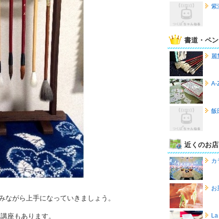
紫
書道・ペン
麗
A
飯
近くのお店
カ
お
しみながら上手になっていきましょう。
L
）講座もあります。