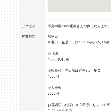
アクセス
研究学園のK's電機さんの側になります
営業時間
教室日
月曜日〜金曜日 （17〜19時の間で1時
☆月謝
4000円/月3回
☆競書代、昇級試験代含む/半年毎
4050円
☆入会金
5000円
お電話頂いた際に当方留守にしている事
ございますので、