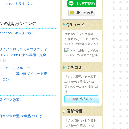
iranapas（キラナパス）
URLを送る
ンのお店ランキング
QRコード
iranapas（キラナパス）
スマホで「メンズ脱毛・ヒ
ゲ脱毛 ぬけるーの 茨城つ
くば店」の情報を見よう！
ワイアンロミロミ＆マタニティ
ロン tocotoco *女性専用・完全
約制
クチコミ
EAL ME -リアルミー-
耳つぼダイエット痩
「メンズ脱毛・ヒゲ脱毛
サロン
ぬけるーの 茨城つくば
店」のクチコミを投稿しよ
う！
投稿する
辺ピアノ教室
店舗情報
日本空道連盟 大道塾 つくば
「メンズ脱毛・ヒゲ脱毛
ぬけるーの 茨城つくば