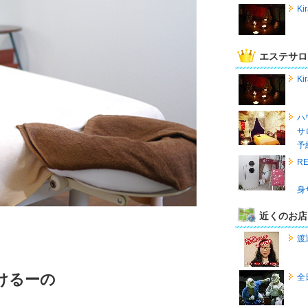
K
エステサロ
K
ハ
サ
予
R
身
近くのお店
渡
けるーの
全