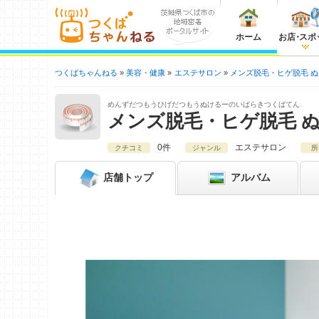
ホーム
お店
・
スポ
つくばちゃんねる
美容・健康
エステサロン
メンズ脱毛・ヒゲ脱毛 ぬ
めんずだつもうひげだつもうぬけるーのいばらきつくばてん
メンズ脱毛・ヒゲ脱毛 
0件
エステサロン
クチコミ
ジャンル
所
店舗
トップ
アルバム