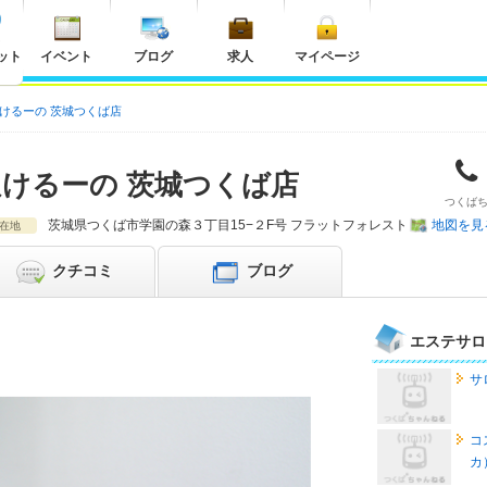
ット
イベント
ブログ
求人
マイページ
けるーの 茨城つくば店
ぬけるーの 茨城つくば店
つくば
茨城県
つくば市
学園の森３丁目15−２F号 フラットフォレスト
地図を見
在地
クチコミ
ブログ
エステサロ
サ
コ
カ