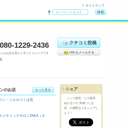
サイトマップ
検索
サ
イ
ト
内
検
クチコミ投稿
080-1229-2436
索
URLをメールする
ちゃんねるを見たと言うとスムーズです
る
シェア
ンのお店
もっと見る
「メンズ脱毛・ヒゲ脱毛
ロン・シエルつくば店
ぬけるーの 茨城つくば
店」の感想などをシェアし
よう！
スメティックサロンTAKA（タ
）