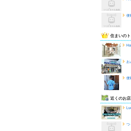
便
住まいのト
Ha
お
便
近くのお店
Lu
つ