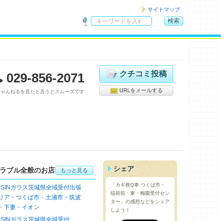
サイトマップ
検索
サ
イ
ト
内
検
クチコミ投稿
029-856-2071
索
URLをメールする
ちゃんねるを見たと言うとスムーズです
シェア
ラブル全般のお店
もっと見る
「カギ救Q車 つくば市・
NSINガラス茨城県全域受付出張
稲荷前・東・梅園受付セン
リア・つくば市・土浦市・筑波
ター」の感想などをシェア
・下妻・イオン
しよう！
NSINガラス茨城県全域受付