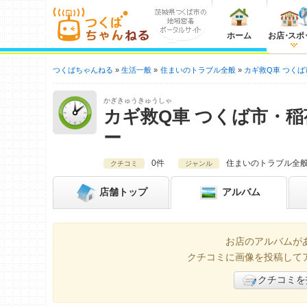
ホーム
お店
・
スポ
つくばちゃんねる
生活一般
住まいのトラブル全般
カギ救Q車 つく
かぎきゅうきゅうしゃ
カギ救Q車 つくば市・
ー
0件
住まいのトラブル全
クチコミ
ジャンル
店舗
トップ
アルバム
お店のアルバムが
クチコミに画像を投稿して
クチコミを