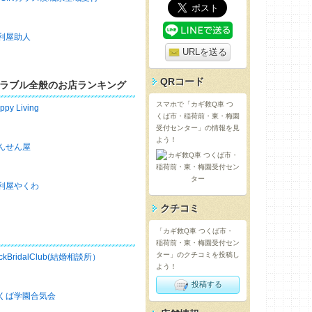
利屋助人
URLを送る
QRコード
ラブル全般のお店ランキング
スマホで「カギ救Q車 つ
ppy Living
くば市・稲荷前・東・梅園
受付センター」の情報を見
よう！
んせん屋
利屋やくわ
クチコミ
「カギ救Q車 つくば市・
稲荷前・東・梅園受付セン
ター」のクチコミを投稿し
ckBridalClub(結婚相談所）
よう！
投稿する
くば学園合気会