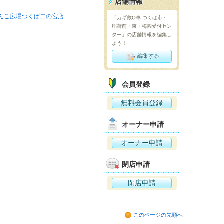
店舗情報
んこ広場つくば二の宮店
「カギ救Q車 つくば市・
稲荷前・東・梅園受付セン
ター」の店舗情報を編集し
よう！
編集する
会員登録
無料会員登録
オーナー申請
オーナー申請
閉店申請
閉店申請
このページの先頭へ