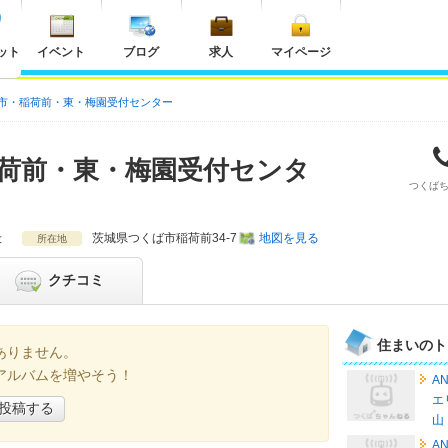
ット
イベント
ブログ
求人
マイページ
ば市・稲荷前・東・梅園受付センター
稲荷前・東・梅園受付センタ
つくば
般
茨城県
つくば市稲荷前34-7
地図を見る
所在地
クチコミ
住まいのト
ありません。
アルバムを増やそう！
A
エ
投稿する
山
A