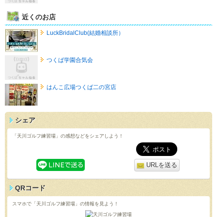
近くのお店
LuckBridalClub(結婚相談所）
つくば学園合気会
はんこ広場つくば二の宮店
シェア
「天川ゴルフ練習場」の感想などをシェアしよう！
URLを送る
QRコード
スマホで「天川ゴルフ練習場」の情報を見よう！