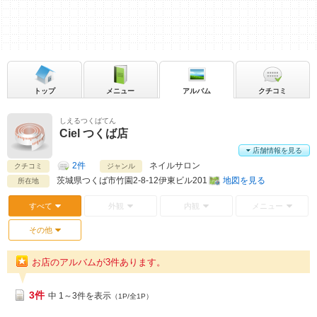
トップ
メニュー
アルバム
クチコミ
しえるつくばてん
Ciel つくば店
店舗情報を見る
2件
ネイルサロン
クチコミ
ジャンル
茨城県
つくば市竹園2-8-12伊東ビル201
地図を見る
所在地
すべて
外観
内観
メニュー
その他
お店のアルバムが3件あります。
3件
中 1～3件を表示
（1P/全1P）