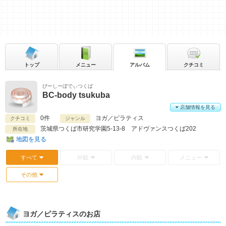
トップ
メニュー
アルバム
クチコミ
びーしーぼでぃつくば
BC-body tsukuba
店舗情報を見る
0件
ヨガ／ピラティス
クチコミ
ジャンル
茨城県
つくば市研究学園5-13-8 アドヴァンスつくば202
所在地
地図を見る
すべて
外観
内観
メニュー
その他
ヨガ／ピラティスのお店