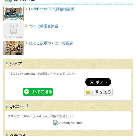
LuckBridalClub(結婚相談所）
つくば学園合気会
はんこ広場つくば二の宮店
シェア
「BC-body tsukuba」の感想などをシェアしよう！
URLを送る
QRコード
スマホで「BC-body tsukuba」の情報を見よう！
クチコミ