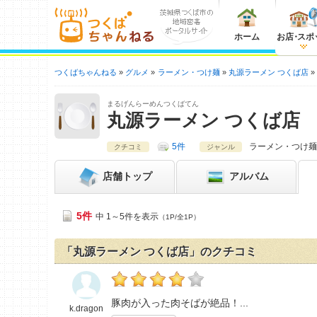
ホーム
お店
・
スポ
つくばちゃんねる
グルメ
ラーメン・つけ麺
丸源ラーメン つくば店
まるげんらーめんつくばてん
丸源ラーメン つくば店
5件
ラーメン・つけ麺
クチコミ
ジャンル
店舗
トップ
アルバム
5件
中 1～5件を表示
（1P/全1P）
「丸源ラーメン つくば店」のクチコミ
k.dragonの「丸源ラーメン つくば店>」お
豚肉が入った肉そばが絶品！
k.dragon