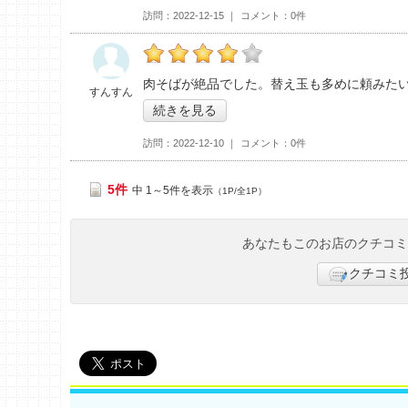
訪問
2022-12-15
コメント
0件
すんすんの「丸源ラーメン つくば店>」おす
肉そばが絶品でした。替え玉も多めに頼みた
すんすん
続きを見る
訪問
2022-12-10
コメント
0件
5件
中 1～5件を表示
（1P/全1P）
あなたもこのお店のクチコ
クチコミ