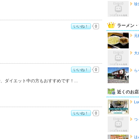
珍
ラーメン・
いいね！
0
すすめ度：
5
元
大
いいね！
0
ら
：
4
ので、ダイエット中の方もおすすめです！
近くのお店
Lu
いいね！
0
つ
すめ度：
4
は