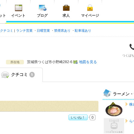
ット
イベント
ブログ
求人
マイページ
クチコミ
ランチ営業
日曜営業
禁煙席あり
駐車場あり
つくば
茨城県
つくば市小野崎282-6
地図を見る
所在地
クチコミ
5
ラーメン・
株
いいね！
0
ら
すすめ度：
4