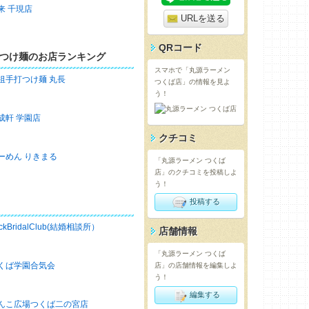
来 千現店
URLを送る
QRコード
つけ麺のお店ランキング
スマホで「丸源ラーメン
祖手打つけ麺 丸長
つくば店」の情報を見よ
う！
成軒 学園店
クチコミ
ーめん りきまる
「丸源ラーメン つくば
店」のクチコミを投稿しよ
う！
投稿する
ckBridalClub(結婚相談所）
店舗情報
「丸源ラーメン つくば
くば学園合気会
店」の店舗情報を編集しよ
う！
編集する
んこ広場つくば二の宮店