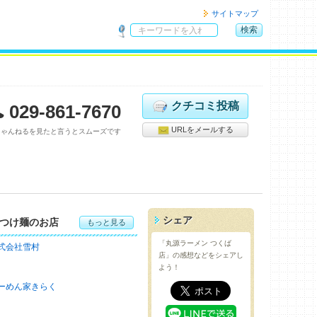
サイトマップ
検索
サ
イ
ト
内
検
クチコミ投稿
029-861-7670
索
URLをメールする
ちゃんねるを見たと言うとスムーズです
シェア
つけ麺のお店
もっと見る
「丸源ラーメン つくば
式会社雪村
店」の感想などをシェアし
よう！
ーめん家きらく