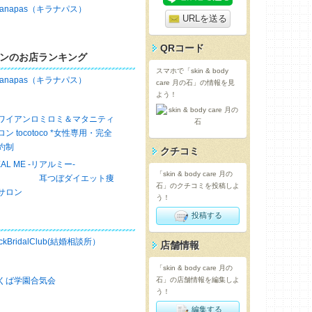
iranapas（キラナパス）
URLを送る
QRコード
ンのお店ランキング
スマホで「skin & body
iranapas（キラナパス）
care 月の石」の情報を見
よう！
ワイアンロミロミ＆マタニティ
ロン tocotoco *女性専用・完全
約制
クチコミ
EAL ME -リアルミー-
「skin & body care 月の
耳つぼダイエット痩
石」のクチコミを投稿しよ
サロン
う！
投稿する
ckBridalClub(結婚相談所）
店舗情報
「skin & body care 月の
くば学園合気会
石」の店舗情報を編集しよ
う！
編集する