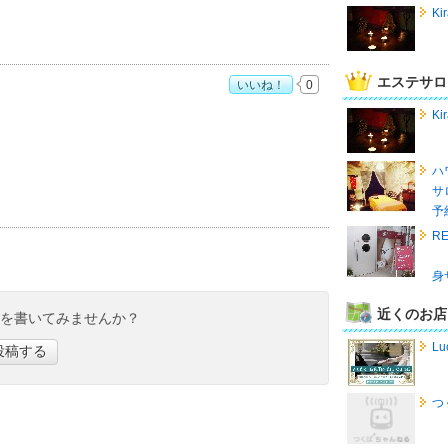
K
エステサロ
いいね！
0
>」おすすめ度：
3
K
ハ
サ
予
R
身
近くのお店
ミを書いてみませんか？
Lu
投稿する
つ