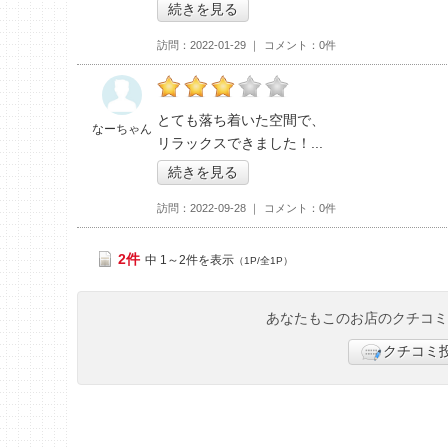
続きを見る
訪問
2022-01-29
コメント
0件
なーちゃんの「skin & body care 月の石
とても落ち着いた空間で、
なーちゃん
リラックスできました！
続きを見る
訪問
2022-09-28
コメント
0件
2件
中 1～2件を表示
（1P/全1P）
あなたもこのお店のクチコ
クチコミ