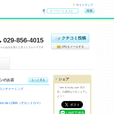
サイトマップ
検索
サ
イ
ト
内
検
クチコミ投稿
029-856-4015
索
URLをメールする
ちゃんねるを見たと言うとスムーズです
シェア
ンのお店
もっと見る
「skin & body care 月の
ロンチャーミング
石」の感想などをシェアし
よう！
alon de LOMA（サロンドロマ）