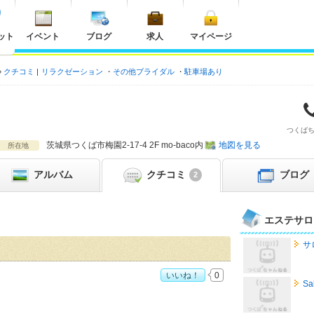
ット
イベント
ブログ
求人
マイページ
クチコミ
リラクゼーション
その他ブライダル
駐車場あり
つくば
茨城県
つくば市梅園2-17-4 2F mo-baco内
地図を見る
所在地
アルバム
クチコミ
ブログ
2
エステサロ
サ
いいね！
0
S
」おすすめ度：
4