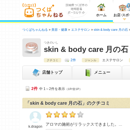
ホーム
お店
・
スポ
つくばちゃんねる
美容・健康
エステサロン
skin & body care 月の石
つきのいし
skin & body care 月の石
2件
エステサロン
クチコミ
ジャンル
店舗
トップ
メニュー
2件
中 1～2件を表示
（1P/全1P）
「skin & body care 月の石」のクチコミ
k.dragonの「skin & body care 月の石>
アロマの施術がリラックスできました。
k.dragon