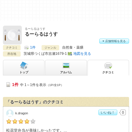
るーらるはうす
るーらるはうす
店舗情報を見る
1件
自然食・薬膳
クチコミ
ジャンル
茨城県
つくば市吉瀬1679-1
地図を見る
所在地
トップ
アルバム
クチコミ
1件
中 1～1件を表示
（1P/全1P）
「るーらるはうす」のクチコミ
いいね！
0
k.dragon
k.dragonの「るーらるはうす>」おすすめ度：
4
松花堂弁当が美味しかったです。