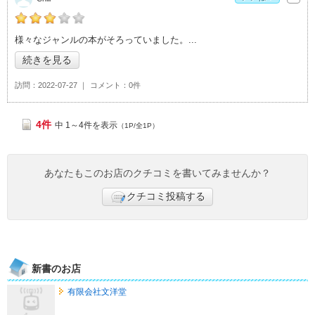
Chiliの「ACADEMIAイーアスつくば店>」おすすめ度：
3
様々なジャンルの本がそろっていました。
続きを見る
訪問
2022-07-27
コメント
0件
4件
中 1～4件を表示
（1P/全1P）
あなたもこのお店のクチコミを書いてみませんか？
クチコミ投稿する
新書のお店
有限会社文洋堂