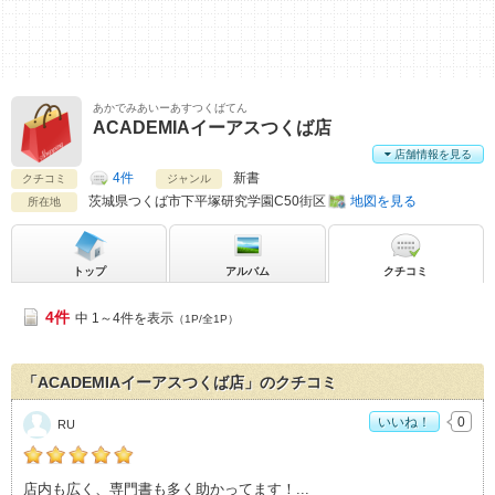
あかでみあいーあすつくばてん
ACADEMIAイーアスつくば店
店舗情報を見る
4件
新書
クチコミ
ジャンル
茨城県
つくば市下平塚研究学園C50街区
地図を見る
所在地
トップ
アルバム
クチコミ
4件
中 1～4件を表示
（1P/全1P）
「ACADEMIAイーアスつくば店」のクチコミ
いいね！
0
RU
RUの「ACADEMIAイーアスつくば店>」おすすめ度：
5
店内も広く、専門書も多く助かってます！