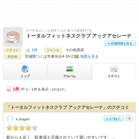
とーたるふぃっとねすくらぶ あっくあせれーな
トータルフィットネスクラブ アックアセレーナ
店舗情報を見る
1件
その他美容
クチコミ
ジャンル
茨城県
つくば市東光台4-18-2
地図を見る
所在地
トップ
アルバム
クチコミ
1件
中 1～1件を表示
（1P/全1P）
「トータルフィットネスクラブ アックアセレーナ」のクチコミ
いいね！
0
k.dragon
k.dragonの「トータルフィットネスクラブ アックアセレーナ
駅からも近く、駐車場も完備されていて通いやすいです。