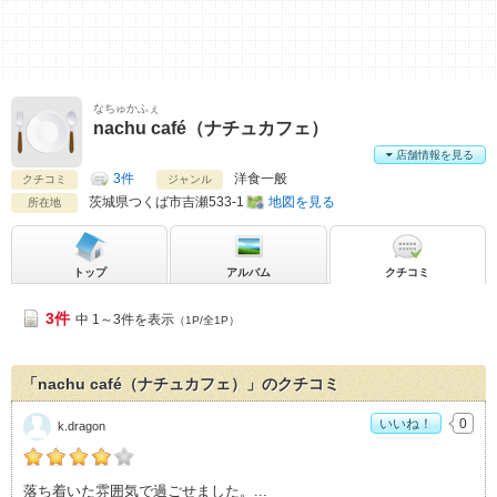
なちゅかふぇ
nachu café（ナチュカフェ）
店舗情報を見る
3件
洋食一般
クチコミ
ジャンル
茨城県
つくば市吉瀬533-1
地図を見る
所在地
トップ
アルバム
クチコミ
3件
中 1～3件を表示
（1P/全1P）
「nachu café（ナチュカフェ）」のクチコミ
いいね！
0
k.dragon
k.dragonの「nachu café（ナチュカフェ）>」おすすめ度：
4
落ち着いた雰囲気で過ごせました。