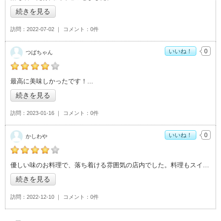
続きを見る
訪問
2022-07-02
コメント
0件
いいね！
0
つばちゃん
つばちゃんの「nachu café（ナチュカフェ）>」おすすめ度：
4
最高に美味しかったです！
続きを見る
訪問
2023-01-16
コメント
0件
いいね！
0
かしわや
かしわやの「nachu café（ナチュカフェ）>」おすすめ度：
4
優しい味のお料理で、落ち着ける雰囲気の店内でした。料理もスイーツも美味しくいただ
続きを見る
訪問
2022-12-10
コメント
0件