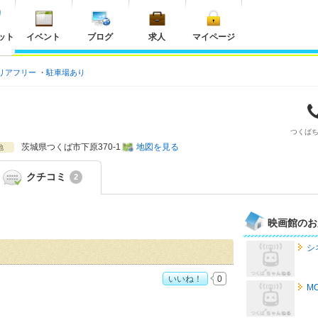
ット
イベント
ブログ
求人
マイページ
リアフリー
駐車場あり
つくば
茨城県
つくば市下原370-1
地図を見る
地
クチコミ
2
映画館のお
シ
いいね！
0
M
すめ度：
5