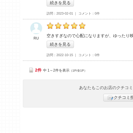
続きを見る
訪問
2023-02-01
コメント
0件
RUの「シネプレックスつくば>」おすすめ度
空きすぎなので心配になりますが、ゆったり
RU
続きを見る
訪問
2022-10-15
コメント
0件
2件
中 1～2件を表示
（1P/全1P）
あなたもこのお店のクチコ
クチコミ