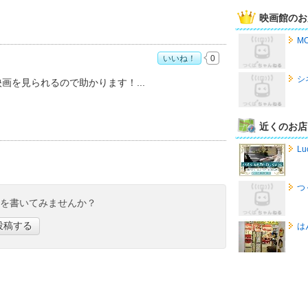
映画館のお
M
いいね！
0
：
5
シ
映画を見られるので助かります！
近くのお店
Lu
つ
ミを書いてみませんか？
投稿する
は