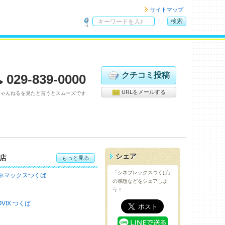
サイトマップ
検索
サ
イ
ト
内
検
クチコミ投稿
029-839-0000
索
URLをメールする
ちゃんねるを見たと言うとスムーズです
シェア
店
もっと見る
「シネプレックスつくば」
ネマックスつくば
の感想などをシェアしよ
う！
OVIX つくば