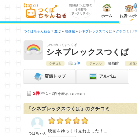
ホーム
お店
・
スポ
つくばちゃんねる
遊ぶ
映画館
シネプレックスつくば
クチコミ
バ
しねぷれっくすつくば
シネプレックスつくば
2件
映画館
クチコミ
ジャンル
所在
店舗
トップ
アルバム
2件
中 1～2件を表示
（1P/全1P）
「シネプレックスつくば」のクチコミ
つばちゃんの「シネプレックスつくば>」おす
映画をゆっくり見れました！
つばちゃん