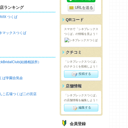
店ランキング
URLを送る
OVIX つくば
QRコード
スマホで「シネプレックス
ネマックスつくば
つくば」の情報を見よう！
クチコミ
ckBridalClub(結婚相談所）
「シネプレックスつくば」
のクチコミを投稿しよう！
投稿する
くば学園合気会
店舗情報
んこ広場つくば二の宮店
「シネプレックスつくば」
の店舗情報を編集しよう！
編集する
会員登録