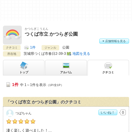
かつらぎこうえん
つくば市立 かつらぎ公園
店舗情報を見る
1件
公園
クチコミ
ジャンル
茨城県
つくば市春日2-39-3
地図を見る
所在地
トップ
アルバム
クチコミ
1件
中 1～1件を表示
（1P/全1P）
「つくば市立 かつらぎ公園」のクチコミ
いいね！
0
つばちゃん
つばちゃんの「つくば市立 かつらぎ公園>」おすすめ度：
5
凄く楽しく遊べました！