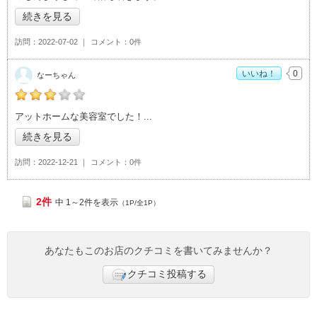
続きを見る
訪問
2022-07-02
コメント
0件
いいね！
0
なーちゃん
なーちゃんの「Hair logic（ヘアーロジック）>」おすすめ度：
3
アットホームな美容室でした！
続きを見る
訪問
2022-12-21
コメント
0件
2件
中 1～2件を表示
（1P/全1P）
あなたもこのお店のクチコミを書いてみませんか？
クチコミ投稿する