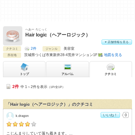
へあー ろじっく
Hair logic（ヘアーロジック）
店舗情報を見る
2件
美容室
クチコミ
ジャンル
茨城県
つくば市東新井28-4荒井マンション1F
地図を見る
所在地
トップ
アルバム
クチコミ
2件
中 1～2件を表示
（1P/全1P）
「Hair logic（ヘアーロジック）」のクチコミ
いいね！
0
k.dragon
k.dragonの「Hair logic（ヘアーロジック）>」おすすめ度：
4
こじんまりしていて落ち着きます。