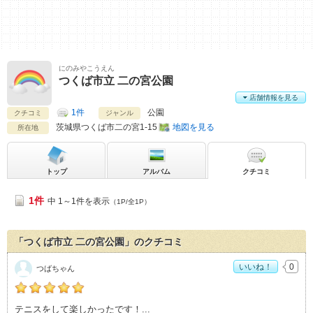
にのみやこうえん
つくば市立 二の宮公園
店舗情報を見る
1件
公園
クチコミ
ジャンル
茨城県
つくば市二の宮1-15
地図を見る
所在地
トップ
アルバム
クチコミ
1件
中 1～1件を表示
（1P/全1P）
「つくば市立 二の宮公園」のクチコミ
いいね！
0
つばちゃん
つばちゃんの「つくば市立 二の宮公園>」おすすめ度：
5
テニスをして楽しかったです！