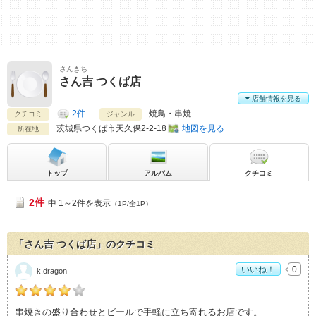
さんきち
さん吉 つくば店
店舗情報を見る
2件
焼鳥・串焼
クチコミ
ジャンル
茨城県
つくば市天久保2-2-18
地図を見る
所在地
トップ
アルバム
クチコミ
2件
中 1～2件を表示
（1P/全1P）
「さん吉 つくば店」のクチコミ
いいね！
0
k.dragon
k.dragonの「さん吉 つくば店>」おすすめ度：
4
串焼きの盛り合わせとビールで手軽に立ち寄れるお店です。