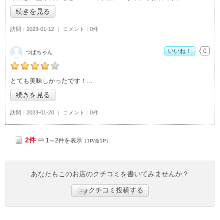
続きを見る
訪問
2023-01-12
コメント
0件
いいね！
0
つばちゃん
つばちゃんの「さん吉 つくば店>」おすすめ度：
4
とても美味しかったです！
続きを見る
訪問
2023-01-20
コメント
0件
2件
中 1～2件を表示
（1P/全1P）
あなたもこのお店のクチコミを書いてみませんか？
クチコミ投稿する