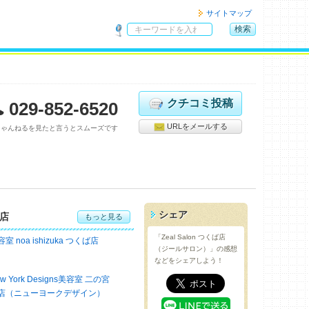
サイトマップ
検索
サ
イ
ト
内
検
クチコミ投稿
029-852-6520
索
URLをメールする
ちゃんねるを見たと言うとスムーズです
シェア
店
もっと見る
「Zeal Salon つくば店
室 noa ishizuka つくば店
（ジールサロン）」の感想
などをシェアしよう！
w York Designs美容室 二の宮
店（ニューヨークデザイン）