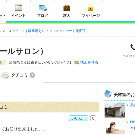
ット
イベント
ブログ
求人
マイページ
サロン）
クチコミ
駐車場あり
クレジットカード使用可
（ジールサロン）
つくば
茨城県
つくば市春日3-7-8 SKYハイツ1F
地図を見る
地
クチコミ
1
美容室のお
美容
チコミ
いいね！
0
Ne
ールサロン）>」おすすめ度：
4
本
してお任せ出来ました。