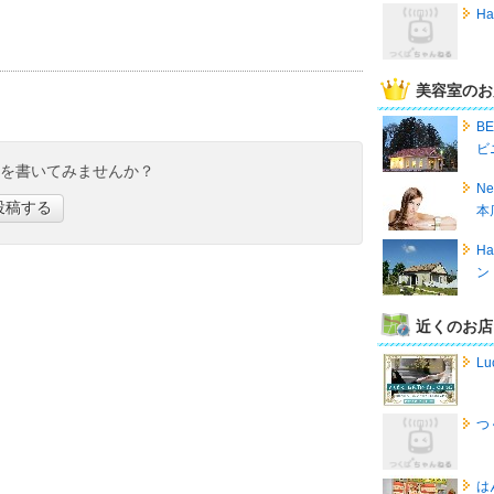
Ha
美容室のお
B
ビ
ミを書いてみませんか？
Ne
投稿する
本
Ha
ン
近くのお店
Lu
つ
は