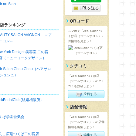
ir art Sion
URLを送る
QRコード
店ランキング
スマホで「Zeal Salon つ
EAUTY SALON AVIGNON ～ア
くば店（ジールサロン）」
ニヨン～
の情報を見よう！
w York Designs美容室 二の宮
店（ニューヨークデザイン）
クチコミ
ir Salon Chou Chou（ヘアサロ
 シュシュ）
「Zeal Salon つくば店
（ジールサロン）」のクチ
コミを投稿しよう！
投稿する
ckBridalClub(結婚相談所）
店舗情報
くば学園合気会
「Zeal Salon つくば店
（ジールサロン）」の店舗
情報を編集しよう！
んこ広場つくば二の宮店
編集する