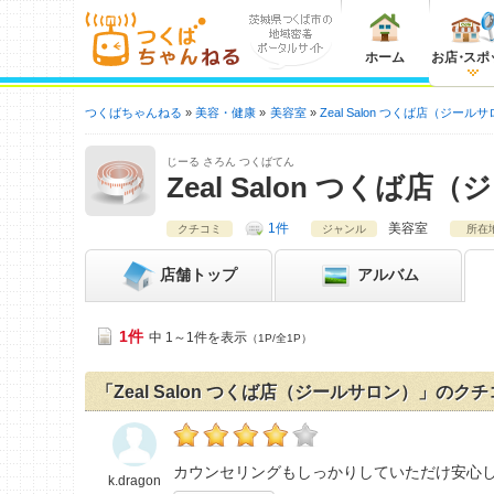
ホーム
お店
・
スポ
つくばちゃんねる
美容・健康
美容室
Zeal Salon つくば店（ジール
じーる さろん つくばてん
Zeal Salon つくば店
1件
美容室
クチコミ
ジャンル
所在
店舗
トップ
アルバム
1件
中 1～1件を表示
（1P/全1P）
「Zeal Salon つくば店（ジールサロン）」のク
k.dragonの「Zeal Salon つくば店（ジ
カウンセリングもしっかりしていただけ安心
k.dragon